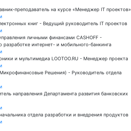
авник-преподаватель на курсе «Менеджер IT проектов»
и
лектронных книг - Ведущий руководитель IT проектов
и
управления личными финансами CASHOFF -
о разработке интернет- и мобильного-банкинга
и
роники и мультимедиа LOOTOO.RU - Менеджер проекта
и
Микрофинансовые Решения) - Руководитель отдела
и
тель направления Департамента развития банковских
и
начальника отдела разработки и внедрения продуктов
и