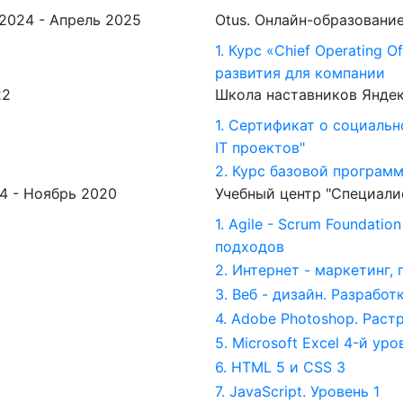
2024 -
Апрель 2025
Otus. Онлайн-образовани
1. Курс «Chief Operating 
развития для компании
22
Школа наставников Янде
1. Сертификат о социаль
IT проектов"
2. Курс базовой програм
4 -
Ноябрь 2020
Учебный центр "Специали
1. Agile - Scrum Foundati
подходов
2. Интернет - маркетинг,
3. Веб - дизайн. Разрабо
4. Adobe Photoshop. Раст
5. Microsoft Excel 4-й у
6. HTML 5 и СSS 3
7. JavaScript. Уровень 1