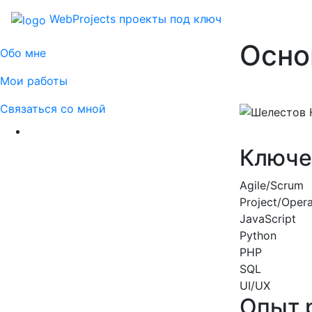
WebProjects
проекты под ключ
Осно
Обо мне
Мои работы
Связаться со мной
Ключе
Agile/Scrum
Project/Oper
JavaScript
Python
PHP
SQL
UI/UX
Опыт 